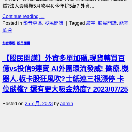
穩?法人最樂觀5月攻44K 今年拚5萬? 外資…
Continue reading
→
Posted in
影音專區
,
股民開講
|
Tagged
廣宇
,
股民開講
,
能率
,
華通
影音專區
,
股民開講
【股民開講】外資多單加碼.現貨轉買百
億vs投信9連賣 AI外圍環流發威! 醫療.機
器人.板卡股狂風吹?士紙連三根漲停 卡
位碳權? 還有更大吸金熱度? 2023/07/25
Posted on
25 7 月, 2023
by
admin