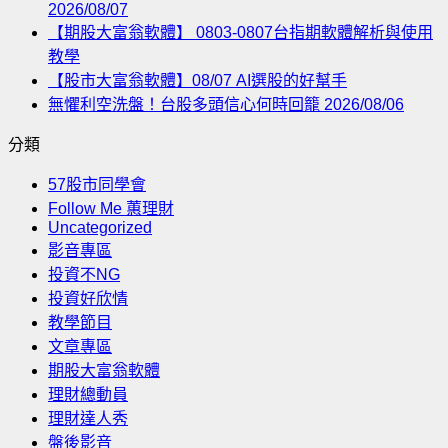
2026/08/07
【期股大富翁軟體】 0803-0807台指期軟體解析與使用
教學
【股市大富翁軟體】08/07 AI選股的好幫手
無懼利空洗盤！台股多頭信心何時回籠 2026/08/06
分類
57股市同學會
Follow Me 蕙理財
Uncategorized
影音專區
投資不NG
投資好欣情
教學節目
文章專區
期股大富翁軟體
理財總動員
理財達人秀
盤後影音