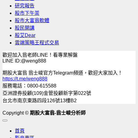
研究報告
股市下午茶
股市大富翁軟體
股民開講
股艾Dear
雲端策略王程式交易
歡迎加入翁老師LINE！看專業解盤
LINE ID:@weng888
期股大富翁 翁士峻官方Telegram頻道，歡迎大家加入！
https://t.me/weng888
服務電話：0800-615588
亞洲證券投顧(109)金管投顧新字第022號
台北市南京東路四段126號13樓B2
Copyright ©
期股大富翁-翁士峻分析師
首頁