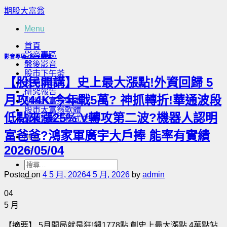
Skip
期股大富翁
to
content
Menu
首頁
影音專區
影音專區
,
股民開講
盤後影音
股市下午茶
【股民開講】史上最大漲點!外資回歸 5
教學節目
研究報告
月攻44K.今年戰5萬? 神抓轉折!華通波段
期股大富翁軟體
股市大富翁軟體
低點來漲25% V轉攻第二波?機器人認明
雲端策略王程式交易
富爸爸?鴻家軍廣宇大戶捧 能率有實績
2026/05/04
Posted on
4 5 月, 2026
4 5 月, 2026
by
admin
04
5 月
【摘要】 5月開局就是狂!飆1778點 創史上最大漲點 4萬點站