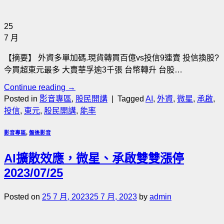
25
7 月
【摘要】 外資多單加碼.現貨轉買百億vs投信9連賣 投信換股?
今買超東元最多 大賣華孚逾3千張 台幣轉升 台股…
Continue reading
→
Posted in
影音專區
,
股民開講
|
Tagged
AI
,
外資
,
微星
,
承啟
,
投信
,
東元
,
股民開講
,
能率
影音專區
,
盤後影音
AI擴散效應，微星、承啟雙雙漲停
2023/07/25
Posted on
25 7 月, 2023
25 7 月, 2023
by
admin