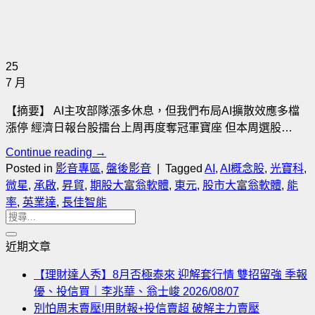
25
7 月
【摘要】 AI主攻部隊漲多休息，但我們布局AI擴散效應多檔
漲停 經濟日報台股擂台上周再度奪冠軍寶座 但本周選股…
Continue reading
→
Posted in
影音專區
,
盤後影音
|
Tagged
AI
,
AI概念股
,
光寶科
,
微星
,
承啟
,
昇貿
,
期股大富翁軟體
,
東元
,
股市大富翁軟體
,
能
率
,
英業達
,
長佳智能
近期文章
【理財達人秀】8月否極泰來 迎解套行情 雙招留強 季報
優、投信買｜李兆華、翁士峻 2026/08/07
別怕周末賣壓!用財報+投信賣超 破解主力賣壓