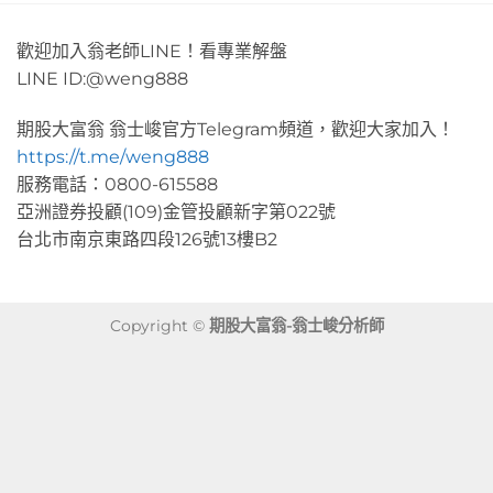
歡迎加入翁老師LINE！看專業解盤
LINE ID:@weng888
期股大富翁 翁士峻官方Telegram頻道，歡迎大家加入！
https://t.me/weng888
服務電話：0800-615588
亞洲證券投顧(109)金管投顧新字第022號
台北市南京東路四段126號13樓B2
Copyright ©
期股大富翁-翁士峻分析師