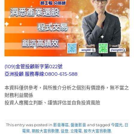
(109)金管投顧新字第022號
亞洲投顧 服務專線:0800-615-588
本資料僅供參考，與所推介分析之個別有價證券，無不當之
財務利益關係
投資人應獨立判斷、謹慎評估並自負投資風險
This entry was posted in
影音專區
,
盤後影音
and tagged
今國光
,
日
電貿
,
期股大富翁軟體
,
益登
,
立隆電
,
股市大富翁軟體
.