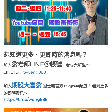
想知道更多、更即時的消息嗎？
翁老師LINE＠帳號
加入
！看專業解盤～
LINE ID：
@weng888
期股大富翁
加入
翁士峻
官方Telegram頻道
！ 看到更多
的即時資訊～
https://t.me/weng888